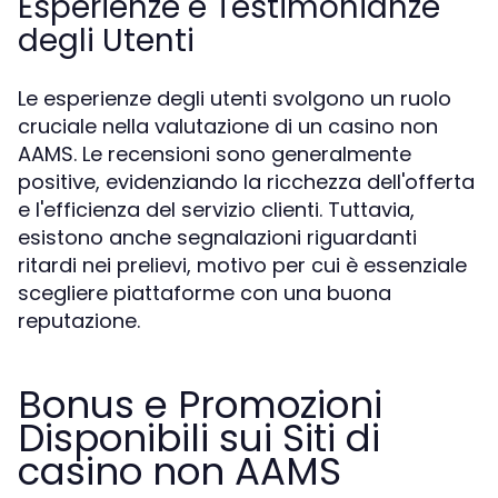
Esperienze e Testimonianze
degli Utenti
Le esperienze degli utenti svolgono un ruolo
cruciale nella valutazione di un casino non
AAMS. Le recensioni sono generalmente
positive, evidenziando la ricchezza dell'offerta
e l'efficienza del servizio clienti. Tuttavia,
esistono anche segnalazioni riguardanti
ritardi nei prelievi, motivo per cui è essenziale
scegliere piattaforme con una buona
reputazione.
Bonus e Promozioni
Disponibili sui Siti di
casino non AAMS