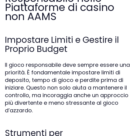
Piattaforme di casino
non AAMS
Impostare Limiti e Gestire il
Proprio Budget
Il gioco responsabile deve sempre essere una
priorità. È fondamentale impostare limiti di
deposito, tempo di gioco e perdite prima di
iniziare. Questo non solo aiuta a mantenere il
controllo, ma incoraggia anche un approccio
più divertente e meno stressante al gioco
d’azzardo.
Strumenti per