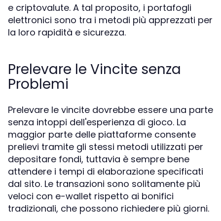
e criptovalute. A tal proposito, i portafogli
elettronici sono tra i metodi più apprezzati per
la loro rapidità e sicurezza.
Prelevare le Vincite senza
Problemi
Prelevare le vincite dovrebbe essere una parte
senza intoppi dell'esperienza di gioco. La
maggior parte delle piattaforme consente
prelievi tramite gli stessi metodi utilizzati per
depositare fondi, tuttavia è sempre bene
attendere i tempi di elaborazione specificati
dal sito. Le transazioni sono solitamente più
veloci con e-wallet rispetto ai bonifici
tradizionali, che possono richiedere più giorni.