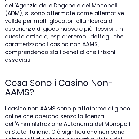
dell'Agenzia delle Dogane e dei Monopoli
(ADM), si sono affermate come alternative
valide per molti giocatori alla ricerca di
esperienze di gioco nuove e più flessibili. In
questo articolo, esploreremo i dettagli che
caratterizzano i casino non AAMS,
comprendendo sia i benefici che i rischi
associati.
Cosa Sono i Casino Non-
AAMS?
I casino non AAMS sono piattaforme di gioco
online che operano senza la licenza
dell'Amministrazione Autonoma dei Monopoli
di Stato italiana. Ciò significa che non sono