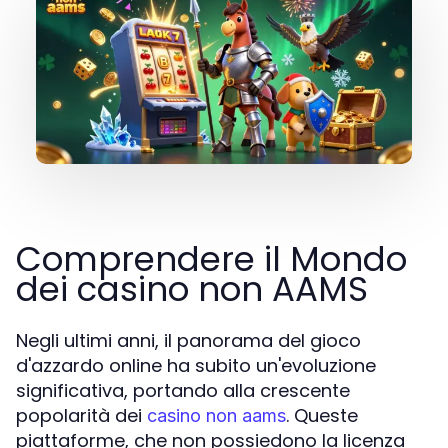
Comprendere il Mondo
dei casino non AAMS
Negli ultimi anni, il panorama del gioco
d'azzardo online ha subito un'evoluzione
significativa, portando alla crescente
popolarità dei
. Queste
casino non aams
piattaforme, che non possiedono la licenza