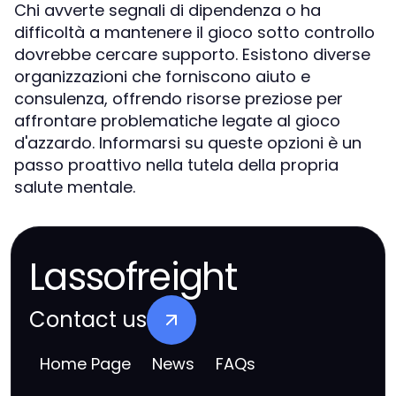
Chi avverte segnali di dipendenza o ha
difficoltà a mantenere il gioco sotto controllo
dovrebbe cercare supporto. Esistono diverse
organizzazioni che forniscono aiuto e
consulenza, offrendo risorse preziose per
affrontare problematiche legate al gioco
d'azzardo. Informarsi su queste opzioni è un
passo proattivo nella tutela della propria
salute mentale.
Lassofreight
Contact us
Home Page
News
FAQs