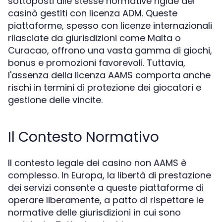
sottoposti alle stesse normative rigide dei
casinò gestiti con licenza ADM. Queste
piattaforme, spesso con licenze internazionali
rilasciate da giurisdizioni come Malta o
Curacao, offrono una vasta gamma di giochi,
bonus e promozioni favorevoli. Tuttavia,
l'assenza della licenza AAMS comporta anche
rischi in termini di protezione dei giocatori e
gestione delle vincite.
Il Contesto Normativo
Il contesto legale dei casino non AAMS è
complesso. In Europa, la libertà di prestazione
dei servizi consente a queste piattaforme di
operare liberamente, a patto di rispettare le
normative delle giurisdizioni in cui sono