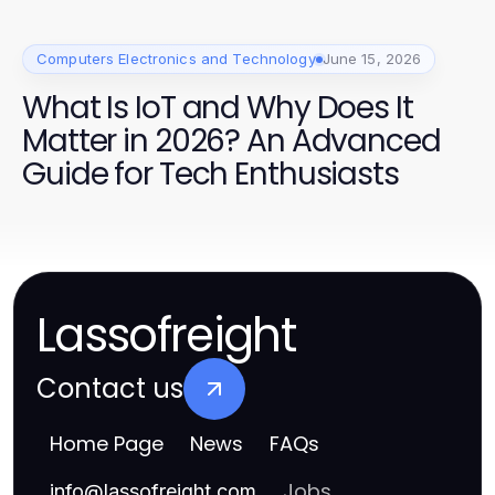
Computers Electronics and Technology
June 15, 2026
What Is IoT and Why Does It
Matter in 2026? An Advanced
Guide for Tech Enthusiasts
Lassofreight
Contact us
Home Page
News
FAQs
Jobs
info
@
lassofreight.com