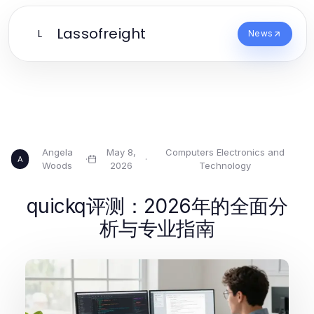
Lassofreight
L
News
Angela
May 8,
Computers Electronics and
·
·
A
Woods
2026
Technology
quickq评测：2026年的全面分
析与专业指南