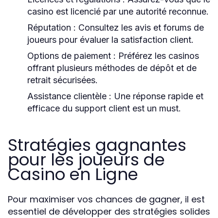
casino est licencié par une autorité reconnue.
Réputation :
Consultez les avis et forums de
joueurs pour évaluer la satisfaction client.
Options de paiement :
Préférez les casinos
offrant plusieurs méthodes de dépôt et de
retrait sécurisées.
Assistance clientèle :
Une réponse rapide et
efficace du support client est un must.
Stratégies gagnantes
pour les joueurs de
Casino en Ligne
Pour maximiser vos chances de gagner, il est
essentiel de développer des stratégies solides