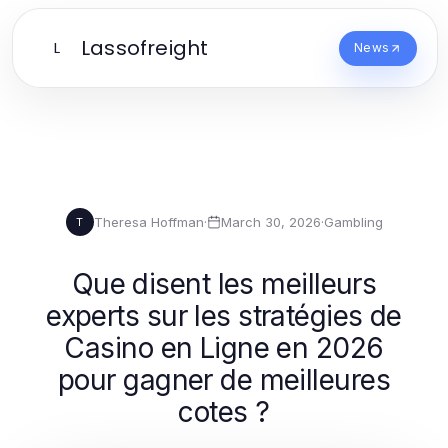
Lassofreight
L
News
Theresa Hoffman
·
March 30, 2026
·
Gambling
T
Que disent les meilleurs
experts sur les stratégies de
Casino en Ligne en 2026
pour gagner de meilleures
cotes ?