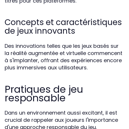
titres pour ces plateformes.
Concepts et caractéristiques
de jeux innovants
Des innovations telles que les jeux basés sur
la réalité augmentée et virtuelle commencent
à s'implanter, offrant des expériences encore
plus immersives aux utilisateurs.
Pratiques de jeu
responsable
Dans un environnement aussi excitant, il est
crucial de rappeler aux joueurs l'importance
d'une approche responsable du jeu.