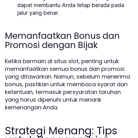
dapat membantu Anda tetap berada pada
jalur yang benar.
Memanfaatkan Bonus dan
Promosi dengan Bijak
Ketika bermain di situs slot, penting untuk
memanfaatkan semua bonus dan promosi
yang ditawarkan. Namun, sebelum menerima
bonus, pastikan untuk membaca syarat dan
ketentuan, termasuk persyaratan taruhan
yang harus dipenuhi untuk menarik
kemenangan Anda.
Strategi Menang: Tips