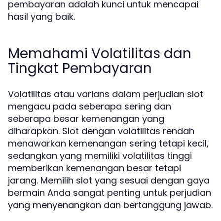
pembayaran adalah kunci untuk mencapai
hasil yang baik.
Memahami Volatilitas dan
Tingkat Pembayaran
Volatilitas atau varians dalam perjudian slot
mengacu pada seberapa sering dan
seberapa besar kemenangan yang
diharapkan. Slot dengan volatilitas rendah
menawarkan kemenangan sering tetapi kecil,
sedangkan yang memiliki volatilitas tinggi
memberikan kemenangan besar tetapi
jarang. Memilih slot yang sesuai dengan gaya
bermain Anda sangat penting untuk perjudian
yang menyenangkan dan bertanggung jawab.