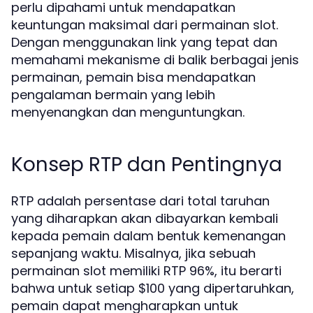
perlu dipahami untuk mendapatkan
keuntungan maksimal dari permainan slot.
Dengan menggunakan link yang tepat dan
memahami mekanisme di balik berbagai jenis
permainan, pemain bisa mendapatkan
pengalaman bermain yang lebih
menyenangkan dan menguntungkan.
Konsep RTP dan Pentingnya
RTP adalah persentase dari total taruhan
yang diharapkan akan dibayarkan kembali
kepada pemain dalam bentuk kemenangan
sepanjang waktu. Misalnya, jika sebuah
permainan slot memiliki RTP 96%, itu berarti
bahwa untuk setiap $100 yang dipertaruhkan,
pemain dapat mengharapkan untuk