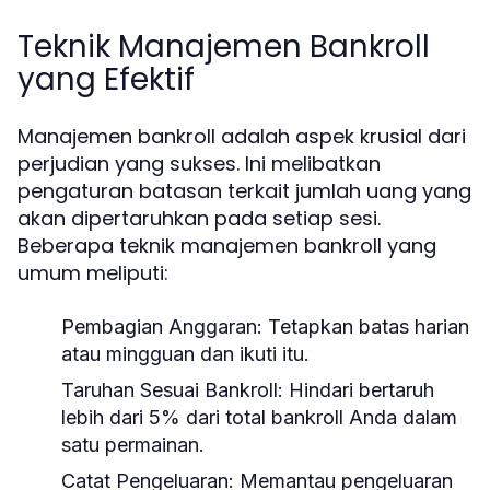
Teknik Manajemen Bankroll
yang Efektif
Manajemen bankroll adalah aspek krusial dari
perjudian yang sukses. Ini melibatkan
pengaturan batasan terkait jumlah uang yang
akan dipertaruhkan pada setiap sesi.
Beberapa teknik manajemen bankroll yang
umum meliputi:
Pembagian Anggaran:
Tetapkan batas harian
atau mingguan dan ikuti itu.
Taruhan Sesuai Bankroll:
Hindari bertaruh
lebih dari 5% dari total bankroll Anda dalam
satu permainan.
Catat Pengeluaran:
Memantau pengeluaran