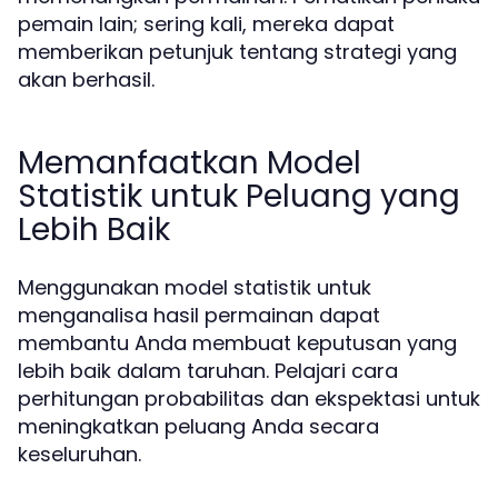
pemain lain; sering kali, mereka dapat
memberikan petunjuk tentang strategi yang
akan berhasil.
Memanfaatkan Model
Statistik untuk Peluang yang
Lebih Baik
Menggunakan model statistik untuk
menganalisa hasil permainan dapat
membantu Anda membuat keputusan yang
lebih baik dalam taruhan. Pelajari cara
perhitungan probabilitas dan ekspektasi untuk
meningkatkan peluang Anda secara
keseluruhan.