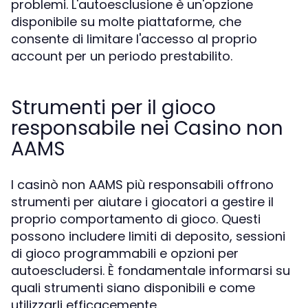
problemi. L'autoesclusione è un'opzione
disponibile su molte piattaforme, che
consente di limitare l'accesso al proprio
account per un periodo prestabilito.
Strumenti per il gioco
responsabile nei Casino non
AAMS
I casinò non AAMS più responsabili offrono
strumenti per aiutare i giocatori a gestire il
proprio comportamento di gioco. Questi
possono includere limiti di deposito, sessioni
di gioco programmabili e opzioni per
autoescludersi. È fondamentale informarsi su
quali strumenti siano disponibili e come
utilizzarli efficacemente.