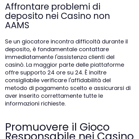
Affrontare problemi di
deposito nei Casino non
AAMS
Se un giocatore incontra difficoltà durante il
deposito, è fondamentale contattare
immediatamente l'assistenza clienti del
casinò. La maggior parte delle piattaforme
offre supporto 24 ore su 24. È inoltre
consigliabile verificare l'affidabilità del
metodo di pagamento scelto e assicurarsi di
aver inserito correttamente tutte le
informazioni richieste.
Promuovere il Gioco
Responsabile nei Casino