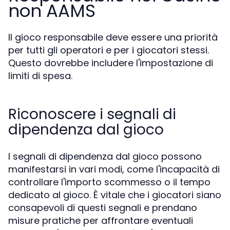
non AAMS
Il gioco responsabile deve essere una priorità
per tutti gli operatori e per i giocatori stessi.
Questo dovrebbe includere l'impostazione di
limiti di spesa.
Riconoscere i segnali di
dipendenza dal gioco
I segnali di dipendenza dal gioco possono
manifestarsi in vari modi, come l'incapacità di
controllare l'importo scommesso o il tempo
dedicato al gioco. È vitale che i giocatori siano
consapevoli di questi segnali e prendano
misure pratiche per affrontare eventuali