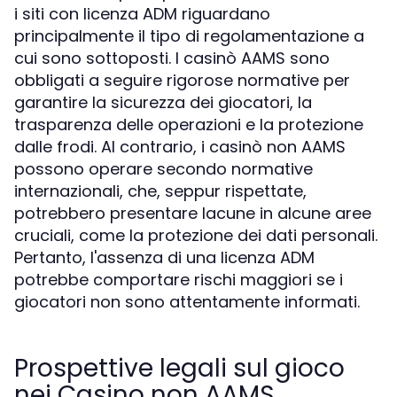
i siti con licenza ADM riguardano
principalmente il tipo di regolamentazione a
cui sono sottoposti. I casinò AAMS sono
obbligati a seguire rigorose normative per
garantire la sicurezza dei giocatori, la
trasparenza delle operazioni e la protezione
dalle frodi. Al contrario, i casinò non AAMS
possono operare secondo normative
internazionali, che, seppur rispettate,
potrebbero presentare lacune in alcune aree
cruciali, come la protezione dei dati personali.
Pertanto, l'assenza di una licenza ADM
potrebbe comportare rischi maggiori se i
giocatori non sono attentamente informati.
Prospettive legali sul gioco
nei Casino non AAMS