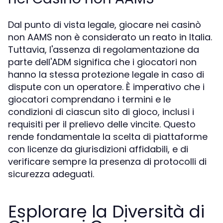
Dal punto di vista legale, giocare nei casinò
non AAMS non è considerato un reato in Italia.
Tuttavia, l'assenza di regolamentazione da
parte dell'ADM significa che i giocatori non
hanno la stessa protezione legale in caso di
dispute con un operatore. È imperativo che i
giocatori comprendano i termini e le
condizioni di ciascun sito di gioco, inclusi i
requisiti per il prelievo delle vincite. Questo
rende fondamentale la scelta di piattaforme
con licenze da giurisdizioni affidabili, e di
verificare sempre la presenza di protocolli di
sicurezza adeguati.
Esplorare la Diversità di