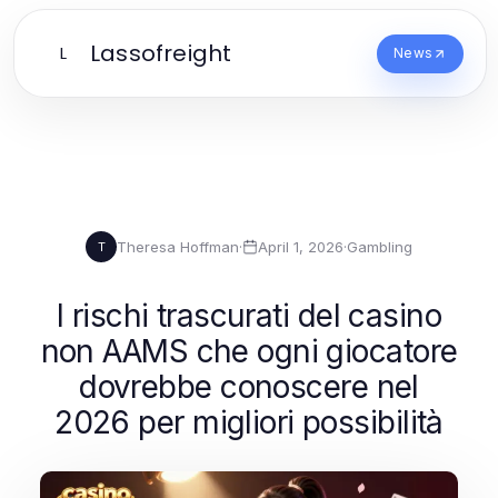
Lassofreight
L
News
Theresa Hoffman
·
April 1, 2026
·
Gambling
T
I rischi trascurati del casino
non AAMS che ogni giocatore
dovrebbe conoscere nel
2026 per migliori possibilità