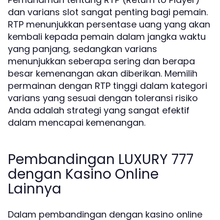
dan varians slot sangat penting bagi pemain.
RTP menunjukkan persentase uang yang akan
kembali kepada pemain dalam jangka waktu
yang panjang, sedangkan varians
menunjukkan seberapa sering dan berapa
besar kemenangan akan diberikan. Memilih
permainan dengan RTP tinggi dalam kategori
varians yang sesuai dengan toleransi risiko
Anda adalah strategi yang sangat efektif
dalam mencapai kemenangan.
Pembandingan LUXURY 777
dengan Kasino Online
Lainnya
Dalam pembandingan dengan kasino online