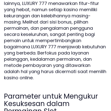
lainnya, LUXURY 777 menawarkan fitur-fitur
yang hebat, namun setiap kasino memiliki
kekurangan dan kelebihannya masing-
masing. Melihat dari sisi bonus, pilihan
permainan, dan pengalaman pengguna
secara keseluruhan, sangat penting bagi
pemain untuk mempertimbangkan
bagaimana LUXURY 777 menjawab kebutuhan
yang berbeda. Berfokus pada layanan
pelanggan, kedalaman permainan, dan
metode pembayaran yang ditawarkan
adalah hal yang harus dicermati saat memilih
kasino online.
Parameter untuk Mengukur
Kesuksesan dalam