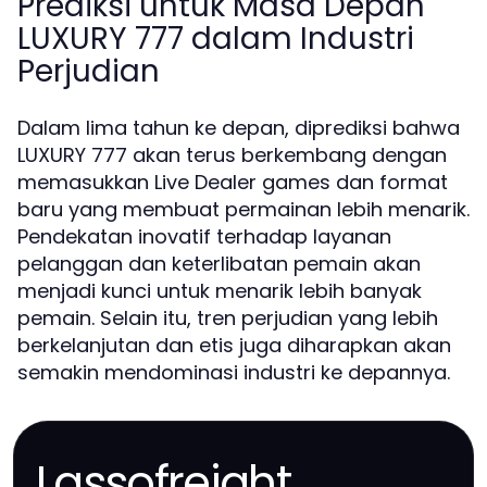
Prediksi untuk Masa Depan
LUXURY 777 dalam Industri
Perjudian
Dalam lima tahun ke depan, diprediksi bahwa
LUXURY 777 akan terus berkembang dengan
memasukkan Live Dealer games dan format
baru yang membuat permainan lebih menarik.
Pendekatan inovatif terhadap layanan
pelanggan dan keterlibatan pemain akan
menjadi kunci untuk menarik lebih banyak
pemain. Selain itu, tren perjudian yang lebih
berkelanjutan dan etis juga diharapkan akan
semakin mendominasi industri ke depannya.
Lassofreight