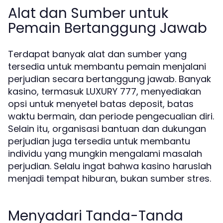
Alat dan Sumber untuk
Pemain Bertanggung Jawab
Terdapat banyak alat dan sumber yang
tersedia untuk membantu pemain menjalani
perjudian secara bertanggung jawab. Banyak
kasino, termasuk LUXURY 777, menyediakan
opsi untuk menyetel batas deposit, batas
waktu bermain, dan periode pengecualian diri.
Selain itu, organisasi bantuan dan dukungan
perjudian juga tersedia untuk membantu
individu yang mungkin mengalami masalah
perjudian. Selalu ingat bahwa kasino haruslah
menjadi tempat hiburan, bukan sumber stres.
Menyadari Tanda-Tanda