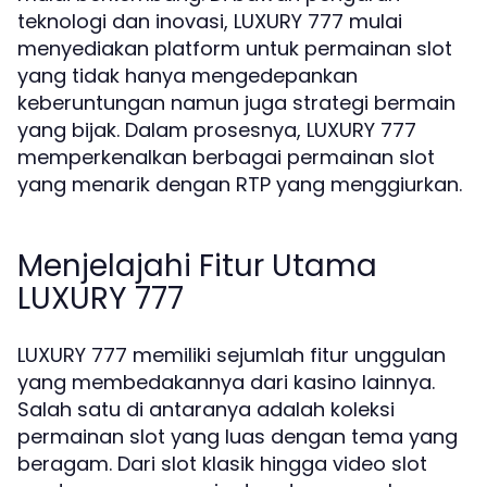
teknologi dan inovasi, LUXURY 777 mulai
menyediakan platform untuk permainan slot
yang tidak hanya mengedepankan
keberuntungan namun juga strategi bermain
yang bijak. Dalam prosesnya, LUXURY 777
memperkenalkan berbagai permainan slot
yang menarik dengan RTP yang menggiurkan.
Menjelajahi Fitur Utama
LUXURY 777
LUXURY 777 memiliki sejumlah fitur unggulan
yang membedakannya dari kasino lainnya.
Salah satu di antaranya adalah koleksi
permainan slot yang luas dengan tema yang
beragam. Dari slot klasik hingga video slot