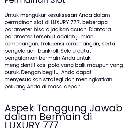
Permainan Slot
Untuk mengukur kesuksesan Anda dalam
permainan slot di LUXURY 777, beberapa
parameter bisa dijadikan acuan. Diantara
parameter tersebut adalah jumlah
kemenangan, frekuensi kemenangan, serta
pengelolaan bankroll. Selalu catat
pengalaman bermain Anda untuk
mengidentifikasi pola yang baik maupun yang
buruk. Dengan begitu, Anda dapat
menyesuaikan strategi dan meningkatkan
peluang Anda di masa depan.
Aspek Tanggung Jawab
dalam Bermain di
LUXURY 777