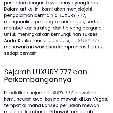
perhatian dengan tawarannya yang khas.
Dalam artikel ini, kami akan menjelajahi
pengalaman bermain di LUXURY 777,
menganalisa peluang kemenangan, serta
memberikan strategi dan tip yang berguna
untuk meningkatkan kemungkinan sukses
Anda. Ketika menjelajahi opsi,
LUXURY 777
menawarkan wawasan komprehensif untuk
setiap pemain.
Sejarah LUXURY 777 dan
Perkembangannya
Pendidikan sejarah LUXURY 777 diawali dari
kemunculan awal kasino mewah di Las Vegas,
tempat di mana konsep perjudian mewah
mulai berkembang. Di bawah pengaruh