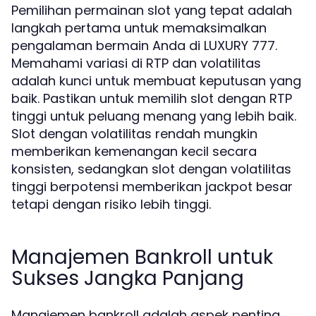
Pemilihan permainan slot yang tepat adalah
langkah pertama untuk memaksimalkan
pengalaman bermain Anda di LUXURY 777.
Memahami variasi di RTP dan volatilitas
adalah kunci untuk membuat keputusan yang
baik. Pastikan untuk memilih slot dengan RTP
tinggi untuk peluang menang yang lebih baik.
Slot dengan volatilitas rendah mungkin
memberikan kemenangan kecil secara
konsisten, sedangkan slot dengan volatilitas
tinggi berpotensi memberikan jackpot besar
tetapi dengan risiko lebih tinggi.
Manajemen Bankroll untuk
Sukses Jangka Panjang
Manajemen bankroll adalah aspek penting