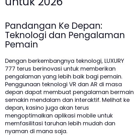
untuk 2026
Pandangan Ke Depan:
Teknologi dan Pengalaman
Pemain
Dengan berkembangnya teknologi, LUXURY
777 terus berinovasi untuk memberikan
pengalaman yang lebih baik bagi pemain.
Penggunaan teknologi VR dan AR di masa
depan dapat membuat pengalaman bermain
semakin mendalam dan interaktif. Melihat ke
depan, kasino juga akan terus
mengoptimalkan aplikasi mobile untuk
memfasilitasi taruhan lebih mudah dan
nyaman di mana saja.