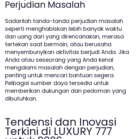
Perjudian Masalah
Sadarilah tanda-tanda perjudian masalah
seperti menghabiskan lebih banyak waktu
dan uang dari yang direncanakan, merasa
tertekan saat bermain, atau berusaha
menyembunyikan aktivitas berjudi Anda. Jika
Anda atau seseorang yang Anda kenal
mengalami masalah dengan perjudian,
penting untuk mencari bantuan segera.
Pelbagai sumber daya tersedia untuk
memberikan dukungan dan pedoman yang
dibutuhkan.
Tendensi dan Inovasi
Terkini di LUXURY 777