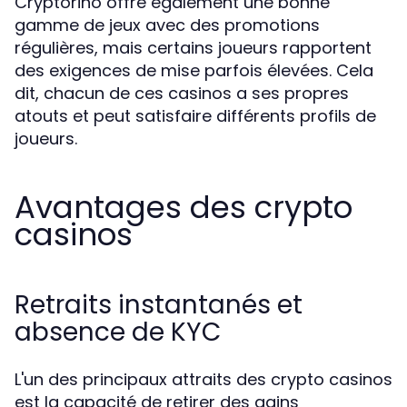
Cryptorino offre également une bonne
gamme de jeux avec des promotions
régulières, mais certains joueurs rapportent
des exigences de mise parfois élevées. Cela
dit, chacun de ces casinos a ses propres
atouts et peut satisfaire différents profils de
joueurs.
Avantages des crypto
casinos
Retraits instantanés et
absence de KYC
L'un des principaux attraits des crypto casinos
est la capacité de retirer des gains