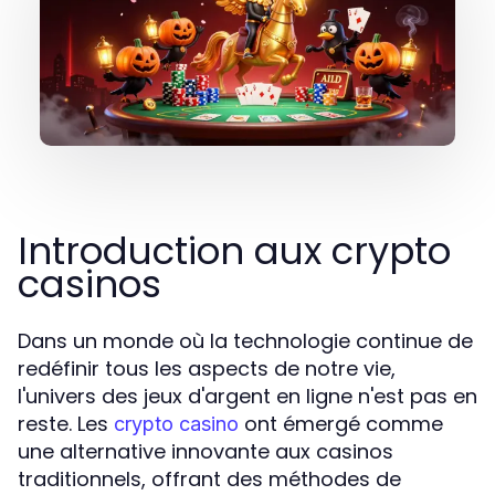
Introduction aux crypto
casinos
Dans un monde où la technologie continue de
redéfinir tous les aspects de notre vie,
l'univers des jeux d'argent en ligne n'est pas en
reste. Les
ont émergé comme
crypto casino
une alternative innovante aux casinos
traditionnels, offrant des méthodes de