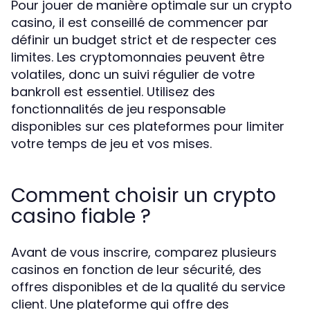
Pour jouer de manière optimale sur un crypto
casino, il est conseillé de commencer par
définir un budget strict et de respecter ces
limites. Les cryptomonnaies peuvent être
volatiles, donc un suivi régulier de votre
bankroll est essentiel. Utilisez des
fonctionnalités de jeu responsable
disponibles sur ces plateformes pour limiter
votre temps de jeu et vos mises.
Comment choisir un crypto
casino fiable ?
Avant de vous inscrire, comparez plusieurs
casinos en fonction de leur sécurité, des
offres disponibles et de la qualité du service
client. Une plateforme qui offre des