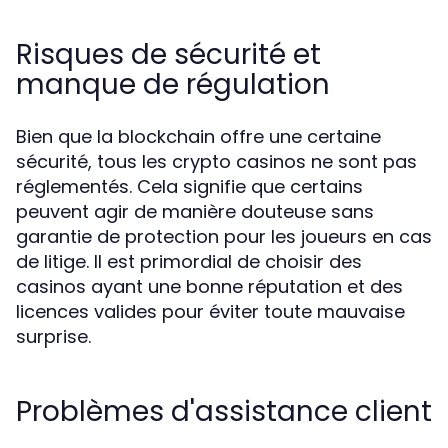
Risques de sécurité et
manque de régulation
Bien que la blockchain offre une certaine
sécurité, tous les crypto casinos ne sont pas
réglementés. Cela signifie que certains
peuvent agir de manière douteuse sans
garantie de protection pour les joueurs en cas
de litige. Il est primordial de choisir des
casinos ayant une bonne réputation et des
licences valides pour éviter toute mauvaise
surprise.
Problèmes d'assistance client