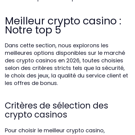
Meilleur crypto casino :
Notre top 5
Dans cette section, nous explorons les
meilleures options disponibles sur le marché
des crypto casinos en 2026, toutes choisies
selon des critères stricts tels que la sécurité,
le choix des jeux, la qualité du service client et
les offres de bonus.
Critères de sélection des
crypto casinos
Pour choisir le meilleur crypto casino,