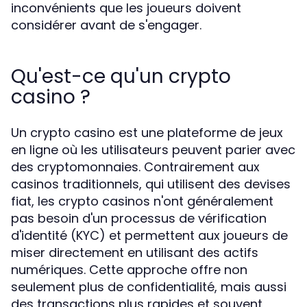
inconvénients que les joueurs doivent
considérer avant de s'engager.
Qu'est-ce qu'un crypto
casino ?
Un crypto casino est une plateforme de jeux
en ligne où les utilisateurs peuvent parier avec
des cryptomonnaies. Contrairement aux
casinos traditionnels, qui utilisent des devises
fiat, les crypto casinos n'ont généralement
pas besoin d'un processus de vérification
d'identité (KYC) et permettent aux joueurs de
miser directement en utilisant des actifs
numériques. Cette approche offre non
seulement plus de confidentialité, mais aussi
des transactions plus rapides et souvent