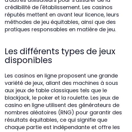
crédibilité de l'établissement. Les casinos
réputés mettent en avant leur licence, leurs
méthodes de jeu équitables, ainsi que des
pratiques responsables en matière de jeu.
Les différents types de jeux
disponibles
Les casinos en ligne proposent une grande
variété de jeux, allant des machines à sous
aux jeux de table classiques tels que le
blackjack, le poker et la roulette. Les jeux de
casino en ligne utilisent des générateurs de
nombres aléatoires (RNG) pour garantir des
résultats équitables, ce qui signifie que
chaque partie est indépendante et offre les