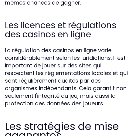
mêmes chances de gagner.
Les licences et régulations
des casinos en ligne
La régulation des casinos en ligne varie
considérablement selon les juridictions. Il est
important de jouer sur des sites qui
respectent les réglementations locales et qui
sont régulièrement audités par des
organismes indépendants. Cela garantit non
seulement l'intégrité du jeu, mais aussi la
protection des données des joueurs.
Les stratégies de mise
gagnantes