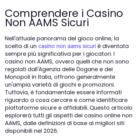
Comprendere i Casino
Non AAMS Sicuri
Nell'attuale panorama del gioco online, la
scelta di un
è diventata
casino non aams sicuri
sempre più significativa per i giocatori. I
casino non AAMS, ovvero quelli che non sono
regolati dall'Agenzia delle Dogane e dei
Monopoli in Italia, offrono generalmente
un'ampia varietà di giochi e promozioni.
Tuttavia, è fondamentale essere informati
riguardo a cosa cercare e come identificare
piattaforme sicure e affidabili. Questo articolo
esplorerà tutti gli aspetti dei casino online non
AAMS, dalle definizioni di base ai migliori siti
disponibili nel 2026.