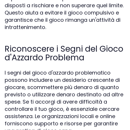
disposti a rischiare e non superare quel limite.
Questo aiuta a evitare il gioco compulsivo e
garantisce che il gioco rimanga un'attività di
intrattenimento.
Riconoscere i Segni del Gioco
d'Azzardo Problema
I segni del gioco d'azzardo problematico
possono includere un desiderio crescente di
giocare, scommettere più denaro di quanto
previsto o utilizzare denaro destinato ad altre
spese. Se ti accorgi di avere difficoltà a
controllare il tuo gioco, è essenziale cercare
assistenza. Le organizzazioni locali e online
forniscono supporto e risorse per garantire