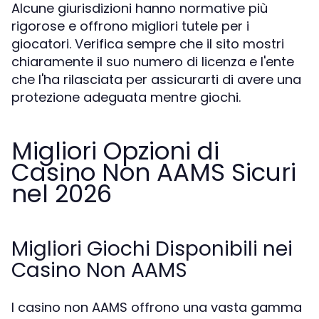
Alcune giurisdizioni hanno normative più
rigorose e offrono migliori tutele per i
giocatori. Verifica sempre che il sito mostri
chiaramente il suo numero di licenza e l'ente
che l'ha rilasciata per assicurarti di avere una
protezione adeguata mentre giochi.
Migliori Opzioni di
Casino Non AAMS Sicuri
nel 2026
Migliori Giochi Disponibili nei
Casino Non AAMS
I casino non AAMS offrono una vasta gamma