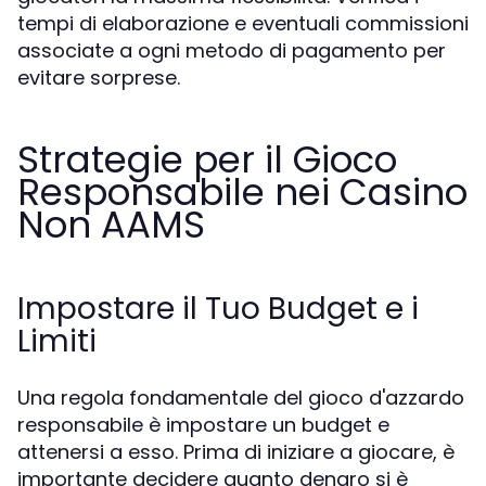
tempi di elaborazione e eventuali commissioni
associate a ogni metodo di pagamento per
evitare sorprese.
Strategie per il Gioco
Responsabile nei Casino
Non AAMS
Impostare il Tuo Budget e i
Limiti
Una regola fondamentale del gioco d'azzardo
responsabile è impostare un budget e
attenersi a esso. Prima di iniziare a giocare, è
importante decidere quanto denaro si è