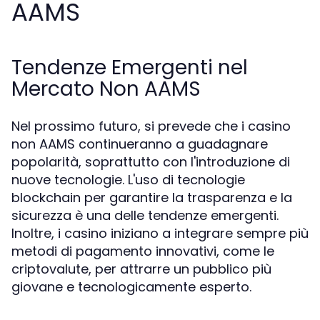
AAMS
Tendenze Emergenti nel
Mercato Non AAMS
Nel prossimo futuro, si prevede che i casino
non AAMS continueranno a guadagnare
popolarità, soprattutto con l'introduzione di
nuove tecnologie. L'uso di tecnologie
blockchain per garantire la trasparenza e la
sicurezza è una delle tendenze emergenti.
Inoltre, i casino iniziano a integrare sempre più
metodi di pagamento innovativi, come le
criptovalute, per attrarre un pubblico più
giovane e tecnologicamente esperto.