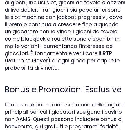
di giochi, inclusi slot, giochi da tavolo e opzioni
di live dealer. Tra i giochi più popolari ci sono
le slot machine con jackpot progressivi, dove
il premio continua a crescere fino a quando
un giocatore non lo vince. I giochi da tavolo
come blackjack e roulette sono disponibili in
molte varianti, aumentando l'interesse dei
giocatori. È fondamentale verificare il RTP
(Return to Player) di ogni gioco per capire le
probabilità di vincita.
Bonus e Promozioni Esclusive
I bonus e le promozioni sono una delle ragioni
principali per cui i giocatori scelgono i casino
non AAMS. Questi possono includere bonus di
benvenuto, giri gratuiti e programmi fedeltà.