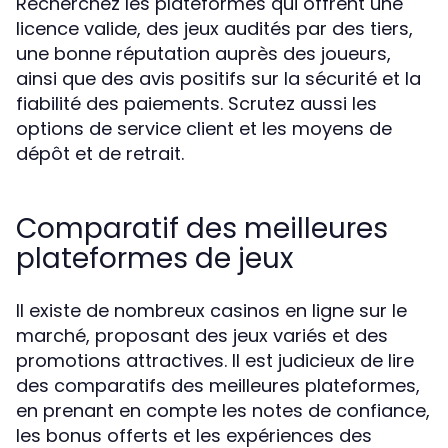
Recherchez les plateformes qui offrent une
licence valide, des jeux audités par des tiers,
une bonne réputation auprès des joueurs,
ainsi que des avis positifs sur la sécurité et la
fiabilité des paiements. Scrutez aussi les
options de service client et les moyens de
dépôt et de retrait.
Comparatif des meilleures
plateformes de jeux
Il existe de nombreux casinos en ligne sur le
marché, proposant des jeux variés et des
promotions attractives. Il est judicieux de lire
des comparatifs des meilleures plateformes,
en prenant en compte les notes de confiance,
les bonus offerts et les expériences des