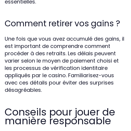
essentielles.
Comment retirer vos gains ?
Une fois que vous avez accumulé des gains, il
est important de comprendre comment
procéder à des retraits. Les délais peuvent
varier selon le moyen de paiement choisi et
les processus de vérification identitaire
appliqués par le casino. Familiarisez-vous
avec ces détails pour éviter des surprises
désagréables.
Conseils pour jouer de
manière responsable