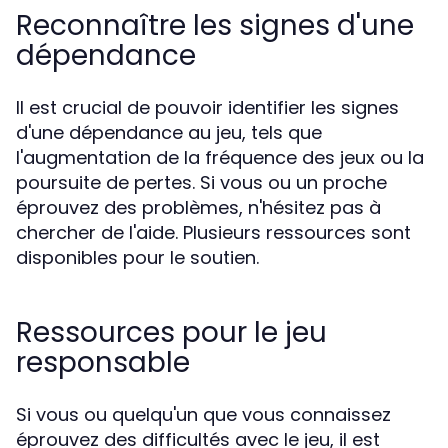
Reconnaître les signes d'une
dépendance
Il est crucial de pouvoir identifier les signes
d'une dépendance au jeu, tels que
l'augmentation de la fréquence des jeux ou la
poursuite de pertes. Si vous ou un proche
éprouvez des problèmes, n'hésitez pas à
chercher de l'aide. Plusieurs ressources sont
disponibles pour le soutien.
Ressources pour le jeu
responsable
Si vous ou quelqu'un que vous connaissez
éprouvez des difficultés avec le jeu, il est