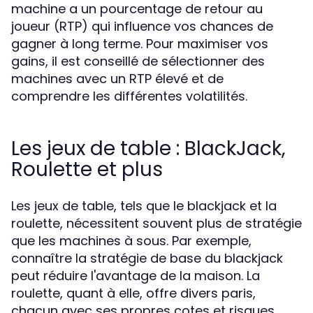
machine a un pourcentage de retour au
joueur (RTP) qui influence vos chances de
gagner à long terme. Pour maximiser vos
gains, il est conseillé de sélectionner des
machines avec un RTP élevé et de
comprendre les différentes volatilités.
Les jeux de table : BlackJack,
Roulette et plus
Les jeux de table, tels que le blackjack et la
roulette, nécessitent souvent plus de stratégie
que les machines à sous. Par exemple,
connaître la stratégie de base du blackjack
peut réduire l'avantage de la maison. La
roulette, quant à elle, offre divers paris,
chacun avec ses propres cotes et risques.