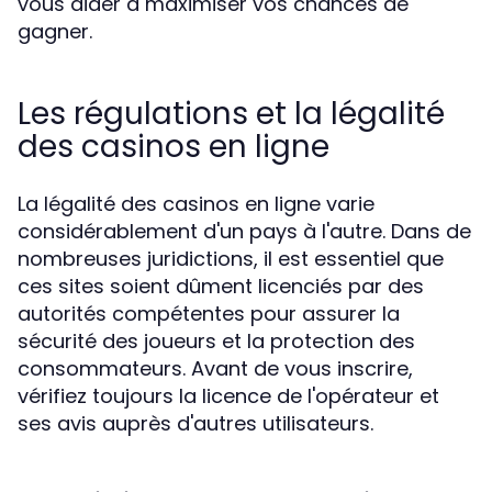
vous aider à maximiser vos chances de
gagner.
Les régulations et la légalité
des casinos en ligne
La légalité des casinos en ligne varie
considérablement d'un pays à l'autre. Dans de
nombreuses juridictions, il est essentiel que
ces sites soient dûment licenciés par des
autorités compétentes pour assurer la
sécurité des joueurs et la protection des
consommateurs. Avant de vous inscrire,
vérifiez toujours la licence de l'opérateur et
ses avis auprès d'autres utilisateurs.