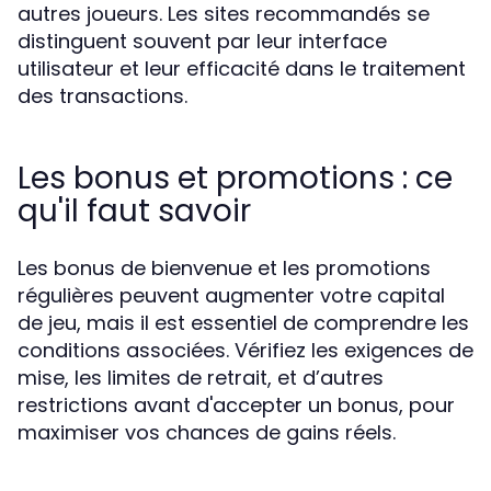
autres joueurs. Les sites recommandés se
distinguent souvent par leur interface
utilisateur et leur efficacité dans le traitement
des transactions.
Les bonus et promotions : ce
qu'il faut savoir
Les bonus de bienvenue et les promotions
régulières peuvent augmenter votre capital
de jeu, mais il est essentiel de comprendre les
conditions associées. Vérifiez les exigences de
mise, les limites de retrait, et d’autres
restrictions avant d'accepter un bonus, pour
maximiser vos chances de gains réels.