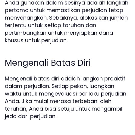
Anda gunakan dalam sesinya adalah langkah
pertama untuk memastikan perjudian tetap
menyenangkan. Sebaiknya, alokasikan jumlah
tertentu untuk setiap taruhan dan
pertimbangkan untuk menyiapkan dana
khusus untuk perjudian.
Mengenali Batas Diri
Mengenali batas diri adalah langkah proaktif
dalam perjudian. Setiap pekan, luangkan
waktu untuk mengevaluasi perilaku perjudian
Anda. Jika mulai merasa terbebani oleh
taruhan, Anda bisa setuju untuk mengambil
jeda dari perjudian.