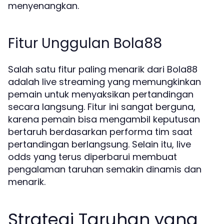
menyenangkan.
Fitur Unggulan Bola88
Salah satu fitur paling menarik dari Bola88
adalah live streaming yang memungkinkan
pemain untuk menyaksikan pertandingan
secara langsung. Fitur ini sangat berguna,
karena pemain bisa mengambil keputusan
bertaruh berdasarkan performa tim saat
pertandingan berlangsung. Selain itu, live
odds yang terus diperbarui membuat
pengalaman taruhan semakin dinamis dan
menarik.
Strategi Taruhan yang