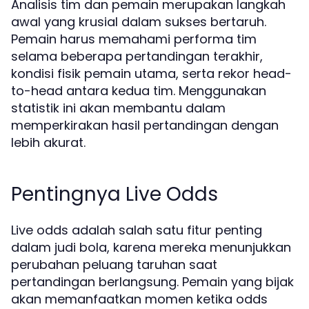
Analisis tim dan pemain merupakan langkah
awal yang krusial dalam sukses bertaruh.
Pemain harus memahami performa tim
selama beberapa pertandingan terakhir,
kondisi fisik pemain utama, serta rekor head-
to-head antara kedua tim. Menggunakan
statistik ini akan membantu dalam
memperkirakan hasil pertandingan dengan
lebih akurat.
Pentingnya Live Odds
Live odds adalah salah satu fitur penting
dalam judi bola, karena mereka menunjukkan
perubahan peluang taruhan saat
pertandingan berlangsung. Pemain yang bijak
akan memanfaatkan momen ketika odds