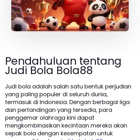
Pendahuluan tentang
Judi Bola Bola88
Judi bola adalah salah satu bentuk perjudian
yang paling populer di seluruh dunia,
termasuk di Indonesia. Dengan berbagai liga
dan pertandingan yang tersedia, para
penggemar olahraga kini dapat
mengkombinasikan kecintaan mereka akan
sepak bola dengan kesempatan untuk