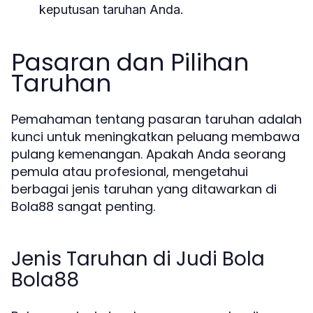
keputusan taruhan Anda.
Pasaran dan Pilihan
Taruhan
Pemahaman tentang pasaran taruhan adalah
kunci untuk meningkatkan peluang membawa
pulang kemenangan. Apakah Anda seorang
pemula atau profesional, mengetahui
berbagai jenis taruhan yang ditawarkan di
Bola88 sangat penting.
Jenis Taruhan di Judi Bola
Bola88