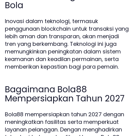
Bola
Inovasi dalam teknologi, termasuk
penggunaan blockchain untuk transaksi yang
lebih aman dan transparan, akan menjadi
tren yang berkembang. Teknologi ini juga
memungkinkan peningkatan dalam sistem
keamanan dan keadilan permainan, serta
memberikan kepastian bagi para pemain.
Bagaimana Bola88
Mempersiapkan Tahun 2027
Bola88 mempersiapkan tahun 2027 dengan
meningkatkan fasilitas serta memperkuat
layanan pelanggan. Dengan menghadirkan