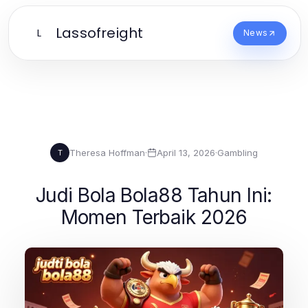
Lassofreight
L
News
Theresa Hoffman
·
April 13, 2026
·
Gambling
T
Judi Bola Bola88 Tahun Ini:
Momen Terbaik 2026