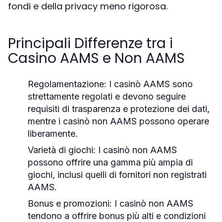
fondi e della privacy meno rigorosa.
Principali Differenze tra i
Casino AAMS e Non AAMS
Regolamentazione:
I casinò AAMS sono
strettamente regolati e devono seguire
requisiti di trasparenza e protezione dei dati,
mentre i casinò non AAMS possono operare
liberamente.
Varietà di giochi:
I casinò non AAMS
possono offrire una gamma più ampia di
giochi, inclusi quelli di fornitori non registrati
AAMS.
Bonus e promozioni:
I casinò non AAMS
tendono a offrire bonus più alti e condizioni