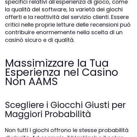
specifici relativi all'esperienza di gioco, come
la qualità del software, la varietà dei giochi
offerti e la reattività del servizio clienti. Essere
critici nelle proprie letture delle recensioni può
contribuire enormemente nella scelta di un
casinò sicuro e di qualità.
Massimizzare la Tua
Esperienza nel Casino
Non AAMS
Scegliere i Giocchi Giusti per
Maggiori Probabilità
Non tutti i giochi offrono le stesse probabilità