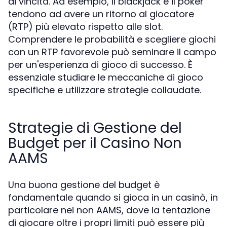
di vincita. Ad esempio, il blackjack e il poker
tendono ad avere un ritorno al giocatore
(RTP) più elevato rispetto alle slot.
Comprendere le probabilità e scegliere giochi
con un RTP favorevole può seminare il campo
per un'esperienza di gioco di successo. È
essenziale studiare le meccaniche di gioco
specifiche e utilizzare strategie collaudate.
Strategie di Gestione del
Budget per il Casino Non
AAMS
Una buona gestione del budget è
fondamentale quando si gioca in un casinò, in
particolare nei non AAMS, dove la tentazione
di giocare oltre i propri limiti può essere più