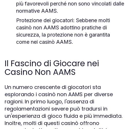
più favorevoli perché non sono vincolati dalle
normative AAMS.
Protezione dei giocatori:
Sebbene molti
casinò non AAMS adottino pratiche di
sicurezza, la protezione non è garantita
come nei casinò AAMS.
Il Fascino di Giocare nei
Casino Non AAMS
Un numero crescente di giocatori sta
esplorando i casinò non AAMS per diverse
ragioni. In primo luogo, l'assenza di
regolamentazioni severe può tradursi in
un'esperienza di gioco fluida e più immediata.
Inoltre, molti di questi casinò offrono