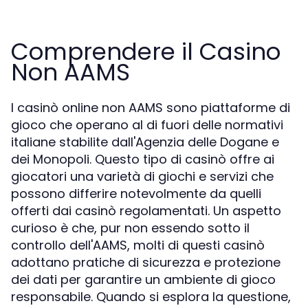
Comprendere il Casino
Non AAMS
I casinò online non AAMS sono piattaforme di
gioco che operano al di fuori delle normativi
italiane stabilite dall'Agenzia delle Dogane e
dei Monopoli. Questo tipo di casinò offre ai
giocatori una varietà di giochi e servizi che
possono differire notevolmente da quelli
offerti dai casinò regolamentati. Un aspetto
curioso è che, pur non essendo sotto il
controllo dell'AAMS, molti di questi casinò
adottano pratiche di sicurezza e protezione
dei dati per garantire un ambiente di gioco
responsabile. Quando si esplora la questione,