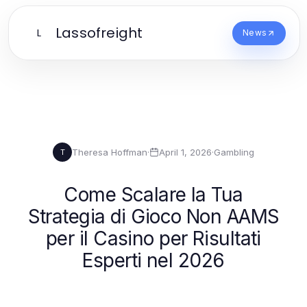
Lassofreight
L
News
Theresa Hoffman
·
April 1, 2026
·
Gambling
T
Come Scalare la Tua
Strategia di Gioco Non AAMS
per il Casino per Risultati
Esperti nel 2026