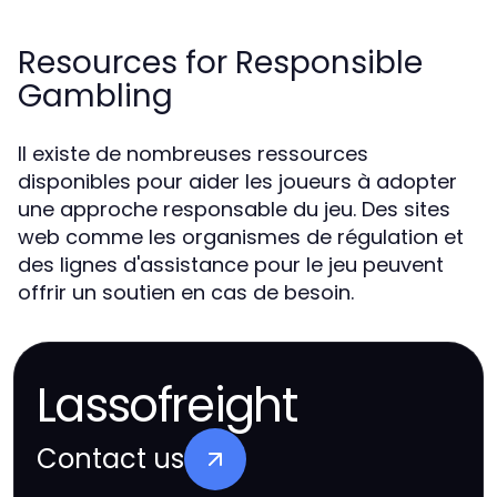
Resources for Responsible
Gambling
Il existe de nombreuses ressources
disponibles pour aider les joueurs à adopter
une approche responsable du jeu. Des sites
web comme les organismes de régulation et
des lignes d'assistance pour le jeu peuvent
offrir un soutien en cas de besoin.
Lassofreight
Contact us