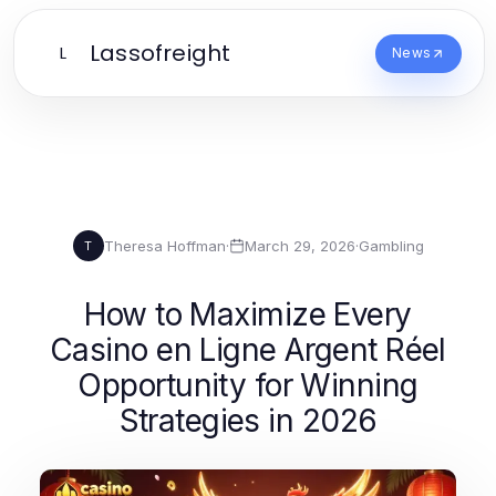
Lassofreight
L
News
Theresa Hoffman
·
March 29, 2026
·
Gambling
T
How to Maximize Every
Casino en Ligne Argent Réel
Opportunity for Winning
Strategies in 2026