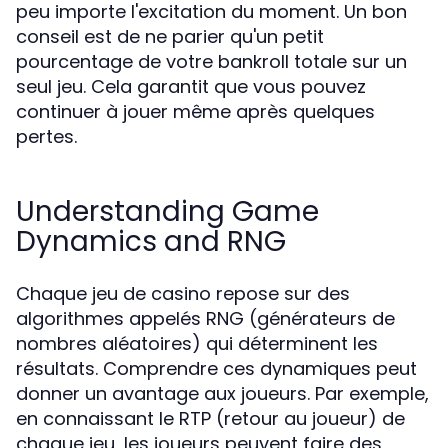
peu importe l'excitation du moment. Un bon
conseil est de ne parier qu'un petit
pourcentage de votre bankroll totale sur un
seul jeu. Cela garantit que vous pouvez
continuer à jouer même après quelques
pertes.
Understanding Game
Dynamics and RNG
Chaque jeu de casino repose sur des
algorithmes appelés RNG (générateurs de
nombres aléatoires) qui déterminent les
résultats. Comprendre ces dynamiques peut
donner un avantage aux joueurs. Par exemple,
en connaissant le RTP (retour au joueur) de
chaque jeu, les joueurs peuvent faire des