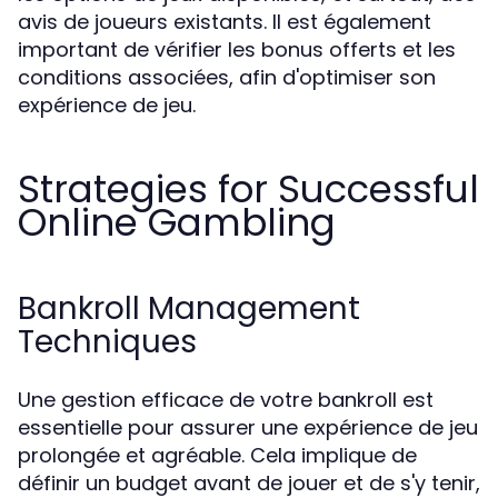
avis de joueurs existants. Il est également
important de vérifier les bonus offerts et les
conditions associées, afin d'optimiser son
expérience de jeu.
Strategies for Successful
Online Gambling
Bankroll Management
Techniques
Une gestion efficace de votre bankroll est
essentielle pour assurer une expérience de jeu
prolongée et agréable. Cela implique de
définir un budget avant de jouer et de s'y tenir,