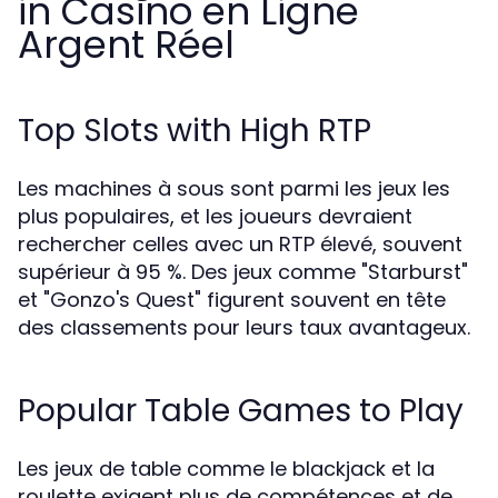
in Casino en Ligne
Argent Réel
Top Slots with High RTP
Les machines à sous sont parmi les jeux les
plus populaires, et les joueurs devraient
rechercher celles avec un RTP élevé, souvent
supérieur à 95 %. Des jeux comme "Starburst"
et "Gonzo's Quest" figurent souvent en tête
des classements pour leurs taux avantageux.
Popular Table Games to Play
Les jeux de table comme le blackjack et la
roulette exigent plus de compétences et de