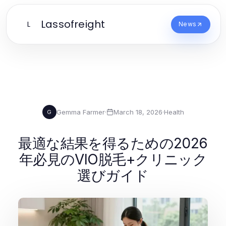
Lassofreight
L
News
Gemma Farmer
·
March 18, 2026
·
Health
G
最適な結果を得るための2026
年必見のVIO脱毛+クリニック
選びガイド