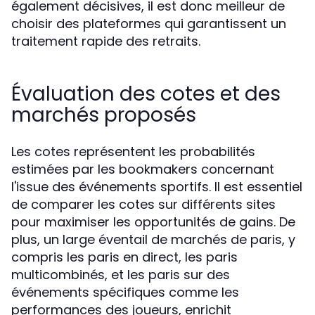
également décisives, il est donc meilleur de
choisir des plateformes qui garantissent un
traitement rapide des retraits.
Évaluation des cotes et des
marchés proposés
Les cotes représentent les probabilités
estimées par les bookmakers concernant
l'issue des événements sportifs. Il est essentiel
de comparer les cotes sur différents sites
pour maximiser les opportunités de gains. De
plus, un large éventail de marchés de paris, y
compris les paris en direct, les paris
multicombinés, et les paris sur des
événements spécifiques comme les
performances des joueurs, enrichit