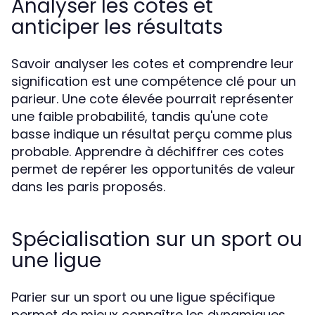
Analyser les cotes et
anticiper les résultats
Savoir analyser les cotes et comprendre leur
signification est une compétence clé pour un
parieur. Une cote élevée pourrait représenter
une faible probabilité, tandis qu'une cote
basse indique un résultat perçu comme plus
probable. Apprendre à déchiffrer ces cotes
permet de repérer les opportunités de valeur
dans les paris proposés.
Spécialisation sur un sport ou
une ligue
Parier sur un sport ou une ligue spécifique
permet de mieux connaître les dynamiques,