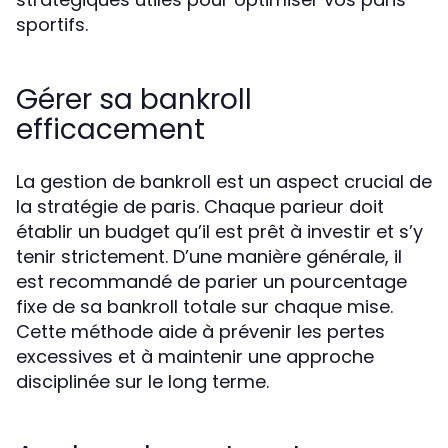
sportifs.
Gérer sa bankroll
efficacement
La gestion de bankroll est un aspect crucial de
la stratégie de paris. Chaque parieur doit
établir un budget qu’il est prêt à investir et s’y
tenir strictement. D’une manière générale, il
est recommandé de parier un pourcentage
fixe de sa bankroll totale sur chaque mise.
Cette méthode aide à prévenir les pertes
excessives et à maintenir une approche
disciplinée sur le long terme.