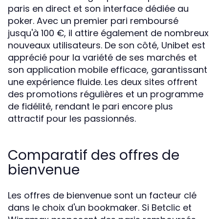
paris en direct et son interface dédiée au
poker. Avec un premier pari remboursé
jusqu'à 100 €, il attire également de nombreux
nouveaux utilisateurs. De son côté, Unibet est
apprécié pour la variété de ses marchés et
son application mobile efficace, garantissant
une expérience fluide. Les deux sites offrent
des promotions régulières et un programme
de fidélité, rendant le pari encore plus
attractif pour les passionnés.
Comparatif des offres de
bienvenue
Les offres de bienvenue sont un facteur clé
dans le choix d'un bookmaker. Si Betclic et