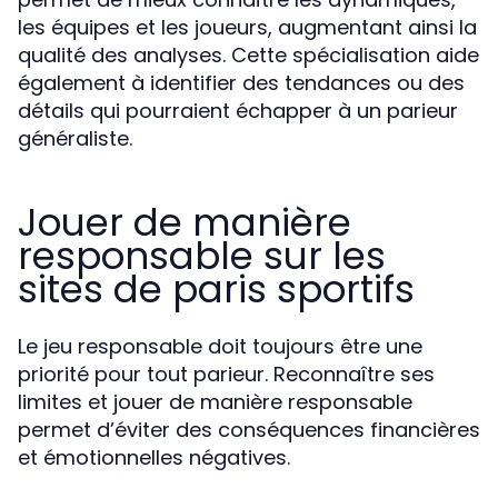
les équipes et les joueurs, augmentant ainsi la
qualité des analyses. Cette spécialisation aide
également à identifier des tendances ou des
détails qui pourraient échapper à un parieur
généraliste.
Jouer de manière
responsable sur les
sites de paris sportifs
Le jeu responsable doit toujours être une
priorité pour tout parieur. Reconnaître ses
limites et jouer de manière responsable
permet d’éviter des conséquences financières
et émotionnelles négatives.