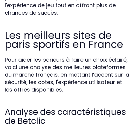
l'expérience de jeu tout en offrant plus de
chances de succès.
Les meilleurs sites de
paris sportifs en France
Pour aider les parieurs à faire un choix éclairé,
voici une analyse des meilleures plateformes
du marché français, en mettant l’accent sur la
sécurité, les cotes, l'expérience utilisateur et
les offres disponibles.
Analyse des caractéristiques
de Betclic