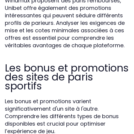
Winamax proposent des paris remboursés,
Unibet offre également des promotions
intéressantes qui peuvent séduire différents
profils de parieurs. Analyser les exigences de
mise et les cotes minimales associées à ces
offres est essentiel pour comprendre les
véritables avantages de chaque plateforme.
Les bonus et promotions
des sites de paris
sportifs
Les bonus et promotions varient
significativement d'un site à l'autre.
Comprendre les différents types de bonus
disponibles est crucial pour optimiser
l’expérience de jeu.