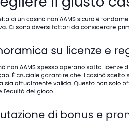
egliere il giusto 
elta di un casinò non AAMS sicuro è fondame
va. Ci sono diversi fattori da considerare prim
noramica su licenze e re
inò non AAMS spesso operano sotto licenze di 
ao. È cruciale garantire che il casinò scelto
za sia attualmente valida. Questo non solo of
 l'equità del gioco.
utazione di bonus e pro