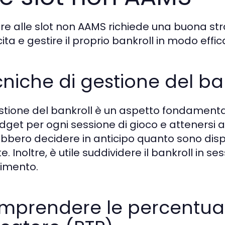
re alle slot non AAMS richiede una buona str
cita e gestire il proprio bankroll in modo effic
niche di gestione del ba
stione del bankroll è un aspetto fondamenta
dget per ogni sessione di gioco e attenersi ad
bbero decidere in anticipo quanto sono dispo
e. Inoltre, è utile suddividere il bankroll in se
timento.
prendere le percentuali 