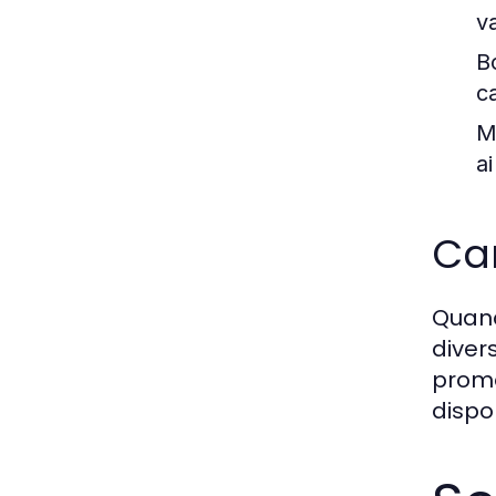
va
B
c
M
ai
Car
Quand
divers
promo
dispon