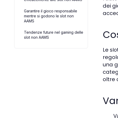
dei gi
Garantire il gioco responsabile
acced
mentre si godono le slot non
AAMS
Cos
Tendenze future nel gaming delle
slot non AAMS
Le
sl
regol
una g
categ
oltre 
Van
Va