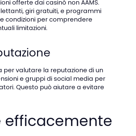
oni offerte dai casinò non AAMS.
ettanti, giri gratuiti, e programmi
e le condizioni per comprendere
ali limitazioni.
eputazione
a per valutare la reputazione di un
censioni e gruppi di social media per
catori. Questo può aiutare a evitare
e efficacemente