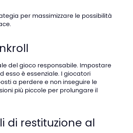
ategia per massimizzare le possibilità
ace.
nkroll
le del gioco responsabile. Impostare
 esso è essenziale. I giocatori
sti a perdere e non inseguire le
ssioni più piccole per prolungare il
di restituzione al