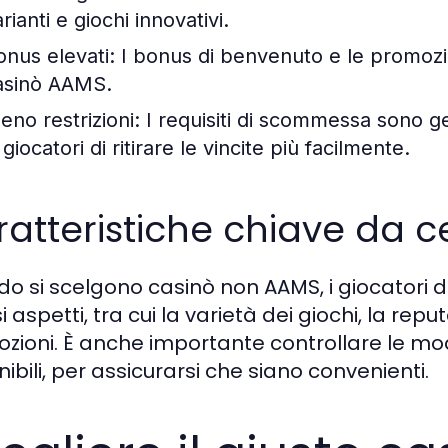
rianti e giochi innovativi.
onus elevati:
I bonus di benvenuto e le promozio
asinò AAMS.
eno restrizioni:
I requisiti di scommessa sono g
 giocatori di ritirare le vincite più facilmente.
atteristiche chiave da c
o si scelgono casinò non AAMS, i giocatori 
i aspetti, tra cui la varietà dei giochi, la repu
zioni. È anche importante controllare le mo
ibili, per assicurarsi che siano convenienti.