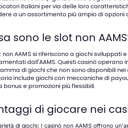
ocatori italiani per via delle loro caratteristi
ere a un assortimento più ampio di opzioni d
a sono le slot non AAMS
si riferiscono a giochi sviluppati 
ot non AAMS
amentati dall'AAMS. Questi casinò operano in 
amma di giochi che non sono disponibili nei
oria include giochi con meccaniche di payout
a bonus e promozioni più flessibili.
taggi di giocare nei ca
rietà di giochi:
I casinò non AAMS offrono un'amp