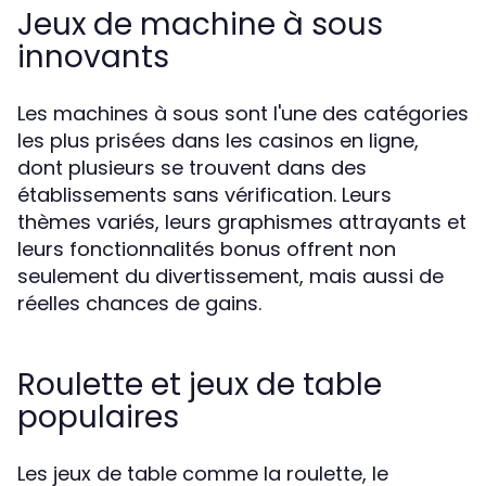
Jeux de machine à sous
innovants
Les machines à sous sont l'une des catégories
les plus prisées dans les casinos en ligne,
dont plusieurs se trouvent dans des
établissements sans vérification. Leurs
thèmes variés, leurs graphismes attrayants et
leurs fonctionnalités bonus offrent non
seulement du divertissement, mais aussi de
réelles chances de gains.
Roulette et jeux de table
populaires
Les jeux de table comme la roulette, le