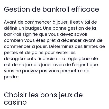
Gestion de bankroll efficace
Avant de commencer à jouer, il est vital de
définir un budget. Une bonne gestion de la
bankroll signifie que vous devez savoir
combien vous êtes prêt à dépenser avant de
commencer à jouer. Déterminez des limites de
pertes et de gains pour éviter les
désagréments financiers. La règle générale
est de ne jamais jouer avec de l'argent que
vous ne pouvez pas vous permettre de
perdre.
Choisir les bons jeux de
casino