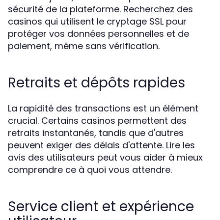
sécurité de la plateforme. Recherchez des
casinos qui utilisent le cryptage SSL pour
protéger vos données personnelles et de
paiement, même sans vérification.
Retraits et dépôts rapides
La rapidité des transactions est un élément
crucial. Certains casinos permettent des
retraits instantanés, tandis que d'autres
peuvent exiger des délais d'attente. Lire les
avis des utilisateurs peut vous aider à mieux
comprendre ce à quoi vous attendre.
Service client et expérience