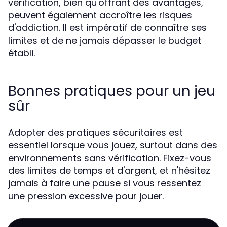
vérification, bien qu'offrant des avantages,
peuvent également accroître les risques
d'addiction. Il est impératif de connaître ses
limites et de ne jamais dépasser le budget
établi.
Bonnes pratiques pour un jeu
sûr
Adopter des pratiques sécuritaires est
essentiel lorsque vous jouez, surtout dans des
environnements sans vérification. Fixez-vous
des limites de temps et d'argent, et n'hésitez
jamais à faire une pause si vous ressentez
une pression excessive pour jouer.