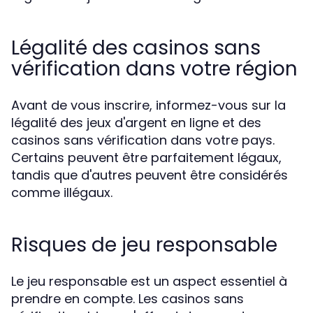
Légalité des casinos sans
vérification dans votre région
Avant de vous inscrire, informez-vous sur la
légalité des jeux d'argent en ligne et des
casinos sans vérification dans votre pays.
Certains peuvent être parfaitement légaux,
tandis que d'autres peuvent être considérés
comme illégaux.
Risques de jeu responsable
Le jeu responsable est un aspect essentiel à
prendre en compte. Les casinos sans