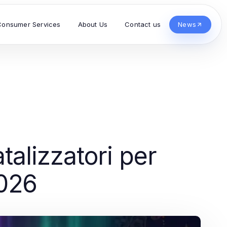
Consumer Services
About Us
Contact us
News
alizzatori per
2026