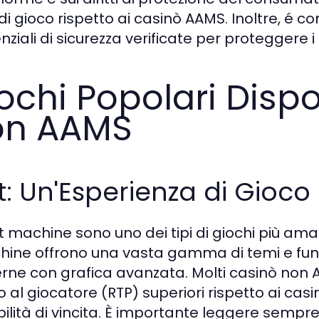
i di gioco rispetto ai casinò AAMS. Inoltre, é 
ziali di sicurezza verificate per proteggere i 
ochi Popolari Dispo
on AAMS
t: Un'Esperienza di Gioco
ot machine sono uno dei tipi di giochi più am
ine offrono una vasta gamma di temi e funzi
ne con grafica avanzata. Molti casinò non A
no al giocatore (RTP) superiori rispetto ai ca
bilità di vincita. È importante leggere sempre 