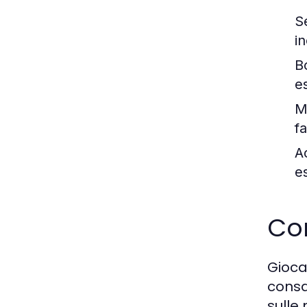
S
in
B
e
M
fa
Ac
e
Con
Gioca
consa
sulle