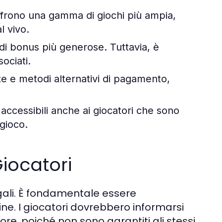
frono una gamma di giochi più ampia,
l vivo.
di bonus più generose. Tuttavia, è
ociati.
e e metodi alternativi di pagamento,
cessibili anche ai giocatori che sono
 gioco.
Giocatori
gali. È fondamentale essere
line. I giocatori dovrebbero informarsi
ore, poiché non sono garantiti gli stessi