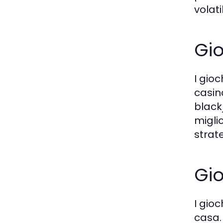
volati
Gio
I gio
casin
black
miglio
strat
Gio
I gio
casa.