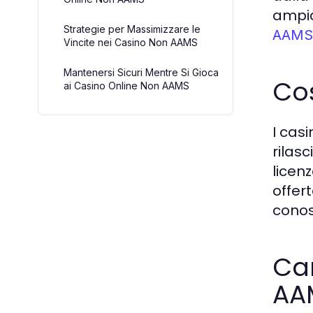
ampia
Strategie per Massimizzare le
AAMS
Vincite nei Casino Non AAMS
Mantenersi Sicuri Mentre Si Gioca
Co
ai Casino Online Non AAMS
I cas
rilas
licenz
offer
conos
Car
AA