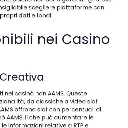
consigliabile scegliere piattaforme con
propri dati e fondi.
nibili nei Casino
 Creativa
ati nei casinò non AAMS. Queste
onalità, da classiche a video slot
AMS offrono slot con percentuali di
sinò AAMS, il che può aumentare le
le informazioni relative a RTP e