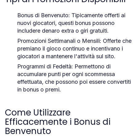
Bonus di Benvenuto:
Tipicamente offerti ai
nuovi giocatori, questi bonus possono
includere denaro extra o giri gratuiti.
Promozioni Settimanali o Mensili:
Offerte che
premiano il gioco continuo e incentivano i
giocatori a mantenere l'attività sul sito.
Programmi di Fedeltà:
Permettono di
accumulare punti per ogni scommessa
effettuata, che possono poi essere convertiti
in bonus o premi.
Come Utilizzare
Efficacemente i Bonus di
Benvenuto