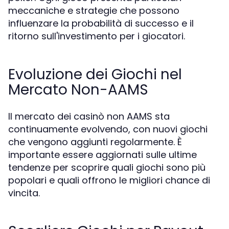
meccaniche e strategie che possono
influenzare la probabilità di successo e il
ritorno sull'investimento per i giocatori.
Evoluzione dei Giochi nel
Mercato Non-AAMS
Il mercato dei casinò non AAMS sta
continuamente evolvendo, con nuovi giochi
che vengono aggiunti regolarmente. È
importante essere aggiornati sulle ultime
tendenze per scoprire quali giochi sono più
popolari e quali offrono le migliori chance di
vincita.