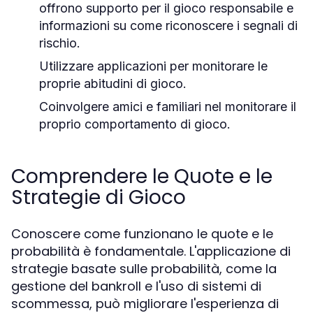
offrono supporto per il gioco responsabile e
informazioni su come riconoscere i segnali di
rischio.
Utilizzare applicazioni per monitorare le
proprie abitudini di gioco.
Coinvolgere amici e familiari nel monitorare il
proprio comportamento di gioco.
Comprendere le Quote e le
Strategie di Gioco
Conoscere come funzionano le quote e le
probabilità è fondamentale. L'applicazione di
strategie basate sulle probabilità, come la
gestione del bankroll e l'uso di sistemi di
scommessa, può migliorare l'esperienza di