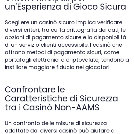
un'Esperienza di Gioco Sicura
Scegliere un casinò sicuro implica verificare
diversi criteri, tra cui la crittografia dei dati, le
opzioni di pagamento sicure e la disponibilità
di un servizio clienti accessibile. I casinò che
offrono metodi di pagamento sicuri, come
portafogli elettronici o criptovalute, tendono a
instillare maggiore fiducia nei giocatori.
Confrontare le
Caratteristiche di Sicurezza
tra i Casinò Non-AAMS
Un confronto delle misure di sicurezza
adottate dai diversi casinò può aiutare a