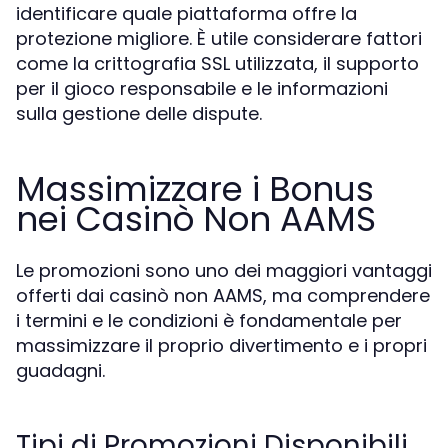
identificare quale piattaforma offre la
protezione migliore. È utile considerare fattori
come la crittografia SSL utilizzata, il supporto
per il gioco responsabile e le informazioni
sulla gestione delle dispute.
Massimizzare i Bonus
nei Casinò Non AAMS
Le promozioni sono uno dei maggiori vantaggi
offerti dai casinò non AAMS, ma comprendere
i termini e le condizioni è fondamentale per
massimizzare il proprio divertimento e i propri
guadagni.
Tipi di Promozioni Disponibili