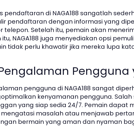
s pendaftaran di NAGA188 sangatlah seder
lir pendaftaran dengan informasi yang dipe
 telepon. Setelah itu, pemain akan menerim
n itu, NAGA188 juga menyediakan opsi pemu
n tidak perlu khawatir jika mereka lupa kat
3 Pengalaman Pengguna 
laman pengguna di NAGA188 sangat diperh
optimalkan kenyamanan pengguna. Salah s
ggan yang siap sedia 24/7. Pemain dapat
k mengatasi masalah atau menjawab perta
kungan bermain yang aman dan nyaman ba