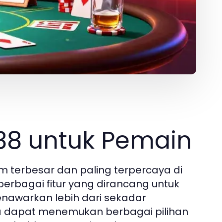
88 untuk Pemain
m terbesar dan paling terpercaya di
berbagai fitur yang dirancang untuk
awarkan lebih dari sekadar
da dapat menemukan berbagai pilihan