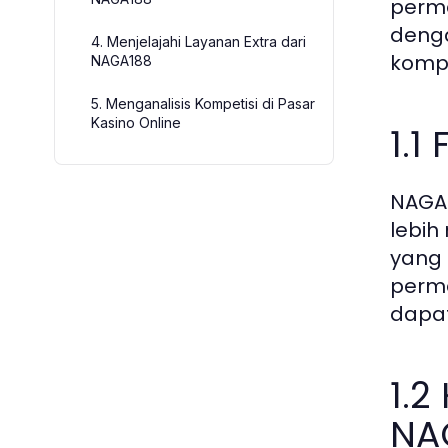
perma
denga
4. Menjelajahi Layanan Extra dari
komp
NAGA188
5. Menganalisis Kompetisi di Pasar
Kasino Online
1.1
NAGA1
lebih
yang
perma
dapat
1.
NA