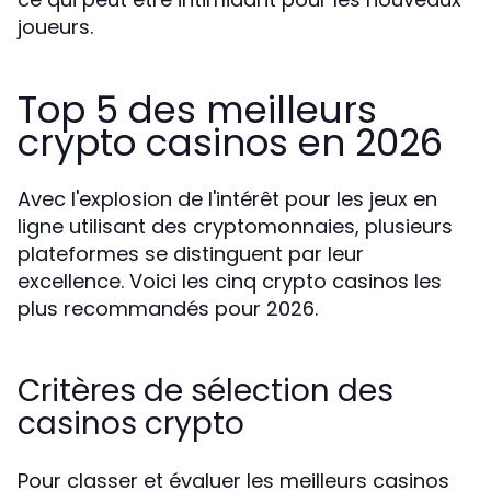
joueurs.
Top 5 des meilleurs
crypto casinos en 2026
Avec l'explosion de l'intérêt pour les jeux en
ligne utilisant des cryptomonnaies, plusieurs
plateformes se distinguent par leur
excellence. Voici les cinq crypto casinos les
plus recommandés pour 2026.
Critères de sélection des
casinos crypto
Pour classer et évaluer les meilleurs casinos