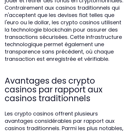
jouer et retirer des fonds en cryptomonnaies.
Contrairement aux casinos traditionnels qui
n'acceptent que les devises fiat telles que
l'euro ou le dollar, les crypto casinos utilisent
la technologie blockchain pour assurer des
transactions sécurisées. Cette infrastructure
technologique permet également une
transparence sans précédent, où chaque
transaction est enregistrée et vérifiable.
Avantages des crypto
casinos par rapport aux
casinos traditionnels
Les crypto casinos offrent plusieurs
avantages considérables par rapport aux
casinos traditionnels. Parmi les plus notables,