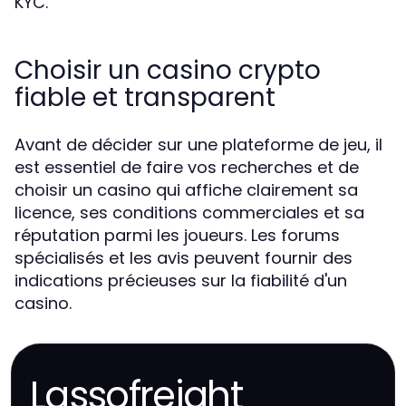
KYC.
Choisir un casino crypto
fiable et transparent
Avant de décider sur une plateforme de jeu, il
est essentiel de faire vos recherches et de
choisir un casino qui affiche clairement sa
licence, ses conditions commerciales et sa
réputation parmi les joueurs. Les forums
spécialisés et les avis peuvent fournir des
indications précieuses sur la fiabilité d'un
casino.
Lassofreight