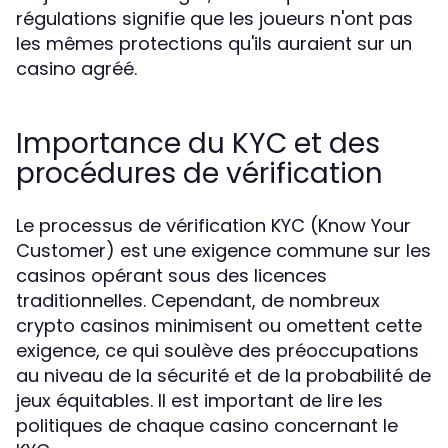
régulations signifie que les joueurs n'ont pas
les mêmes protections qu'ils auraient sur un
casino agréé.
Importance du KYC et des
procédures de vérification
Le processus de vérification KYC (Know Your
Customer) est une exigence commune sur les
casinos opérant sous des licences
traditionnelles. Cependant, de nombreux
crypto casinos minimisent ou omettent cette
exigence, ce qui soulève des préoccupations
au niveau de la sécurité et de la probabilité de
jeux équitables. Il est important de lire les
politiques de chaque casino concernant le