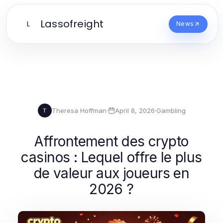
Lassofreight
L
News
Theresa Hoffman
·
April 8, 2026
·
Gambling
T
Affrontement des crypto
casinos : Lequel offre le plus
de valeur aux joueurs en
2026 ?